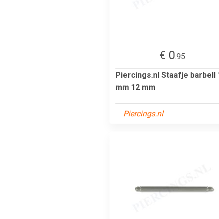
€ 0
.95
Piercings.nl Staafje barbell 
mm 12 mm
Piercings.nl