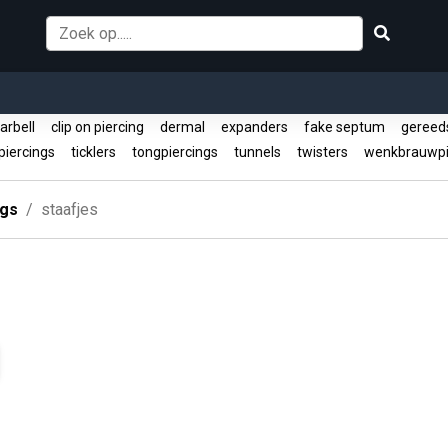
barbell
clip on piercing
dermal
expanders
fake septum
gereed
piercings
ticklers
tongpiercings
tunnels
twisters
wenkbrauwpi
ngs
staafjes