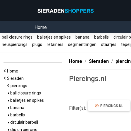
Home
ball closure rings
balletjes en spikes
banana
barbells
circulair 
neuspiercings
plugs
retainers
segmentringen
staafjes
tepel
Home
Sieraden
pierci
Home
Piercings.nl
Sieraden
piercings
ball closure rings
balletjes en spikes
PIERCINGS.NL
banana
Filter(s):
barbells
circulair barbell
clip on piercing