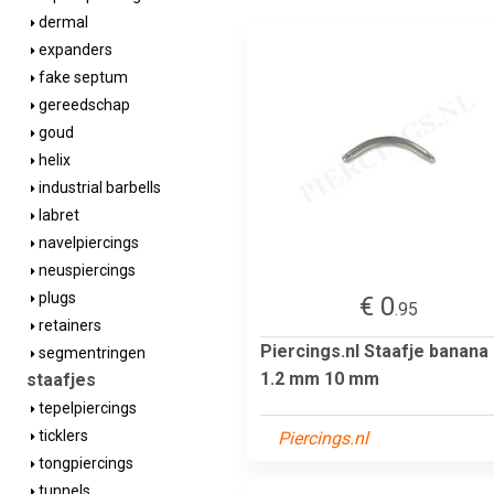
dermal
expanders
fake septum
gereedschap
goud
helix
industrial barbells
labret
navelpiercings
neuspiercings
plugs
€ 0
.95
retainers
Piercings.nl Staafje banana
segmentringen
1.2 mm 10 mm
staafjes
tepelpiercings
ticklers
Piercings.nl
tongpiercings
tunnels