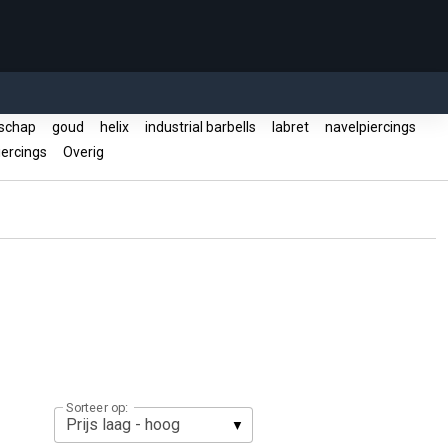
schap
goud
helix
industrial barbells
labret
navelpiercings
ercings
Overig
Sorteer op: