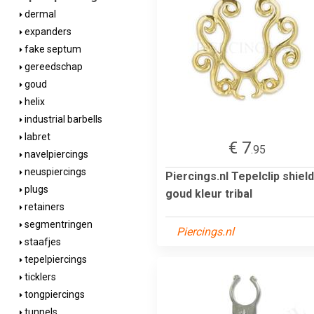
dermal
expanders
fake septum
gereedschap
goud
helix
industrial barbells
labret
€ 7
.95
navelpiercings
neuspiercings
Piercings.nl Tepelclip shield
plugs
goud kleur tribal
retainers
segmentringen
Piercings.nl
staafjes
tepelpiercings
ticklers
tongpiercings
tunnels