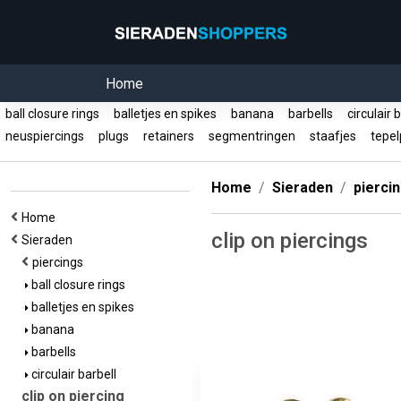
Home
ball closure rings
balletjes en spikes
banana
barbells
circulair 
neuspiercings
plugs
retainers
segmentringen
staafjes
tepel
Home
Sieraden
pierci
Home
clip on piercings
Sieraden
piercings
ball closure rings
balletjes en spikes
banana
barbells
circulair barbell
clip on piercing