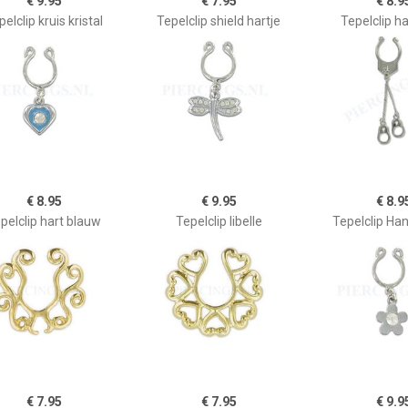
€ 9.95
€ 7.95
€ 8.9
elclip kruis kristal
Tepelclip shield hartje
Tepelclip ha
€ 8.95
€ 9.95
€ 8.9
pelclip hart blauw
Tepelclip libelle
Tepelclip Ha
€ 7.95
€ 7.95
€ 9.9