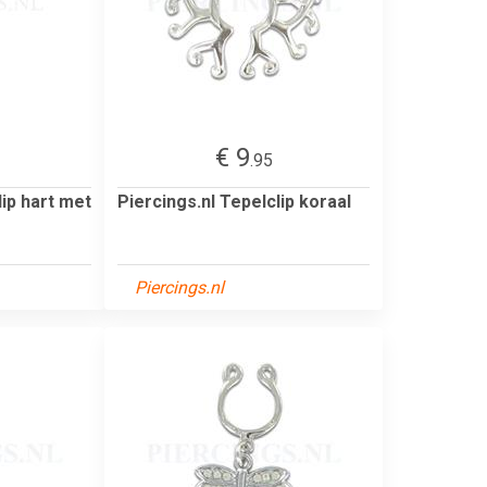
€ 9
.95
lip hart met
Piercings.nl Tepelclip koraal
Piercings.nl