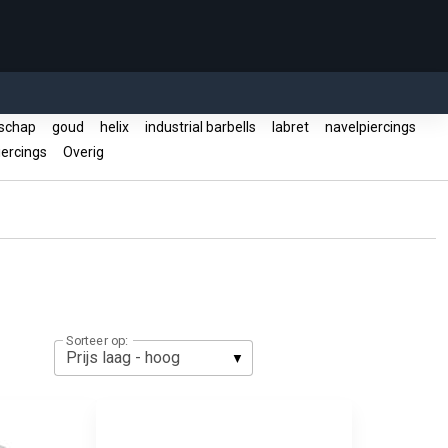
schap
goud
helix
industrial barbells
labret
navelpiercings
ercings
Overig
Sorteer op: