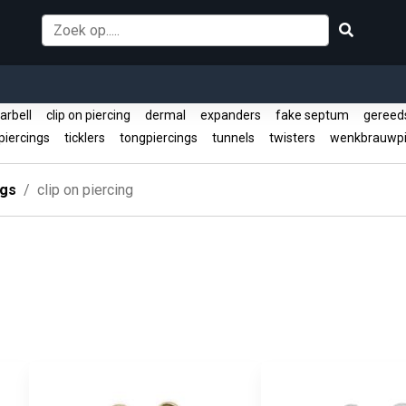
barbell
clip on piercing
dermal
expanders
fake septum
gereed
piercings
ticklers
tongpiercings
tunnels
twisters
wenkbrauwpi
ngs
clip on piercing