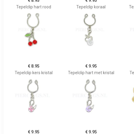
€ 8.95
€ 9.95
Tepelclip hart rood
Tepelclip koraal
Tep
€ 8.95
€ 9.95
Tepelclip kers kristal
Tepelclip hart met kristal
Te
€ 9.95
€ 9.95