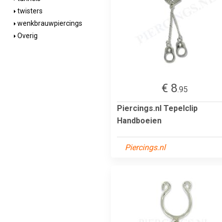
twisters
wenkbrauwpiercings
Overig
€ 8
.95
Piercings.nl Tepelclip
Handboeien
Piercings.nl