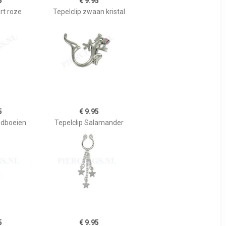
5
€ 9.95
rt roze
Tepelclip zwaan kristal
5
€ 9.95
ndboeien
Tepelclip Salamander
5
€ 9.95