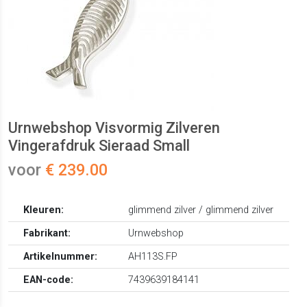
Urnwebshop Visvormig Zilveren
Vingerafdruk Sieraad Small
voor
€ 239.00
Kleuren:
glimmend zilver / glimmend zilver
Fabrikant:
Urnwebshop
Artikelnummer:
AH113S.FP
EAN-code:
7439639184141