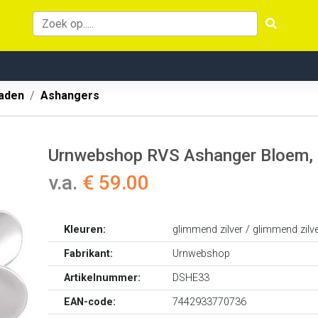
aden
Ashangers
Urnwebshop RVS Ashanger Bloem, in
v.a.
€ 59.00
Kleuren:
glimmend zilver / glimmend zilv
Fabrikant:
Urnwebshop
Artikelnummer:
DSHE33
EAN-code:
7442933770736