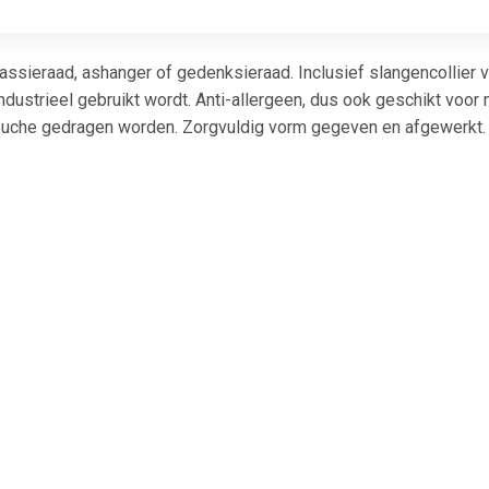
assieraad, ashanger of gedenksieraad. Inclusief slangencollier v
ndustrieel gebruikt wordt. Anti-allergeen, dus ook geschikt voor 
douche gedragen worden. Zorgvuldig vorm gegeven en afgewerkt. N
aad en een rubber ringetjeetje als afsluiting. Hierin past een 
verd in luxe geschenkverpakking. Topkwaliteit voor budgetprijs