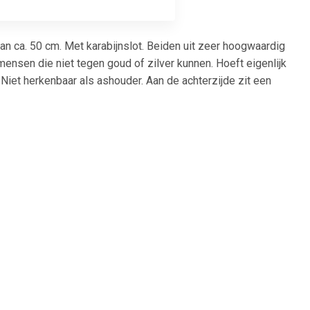
an ca. 50 cm. Met karabijnslot. Beiden uit zeer hoogwaardig
mensen die niet tegen goud of zilver kunnen. Hoeft eigenlijk
iet herkenbaar als ashouder. Aan de achterzijde zit een
symbolische hoeveelheid as of haar. Deze ashanger met ketting
! Totale Winkelwaarde: EUR 75