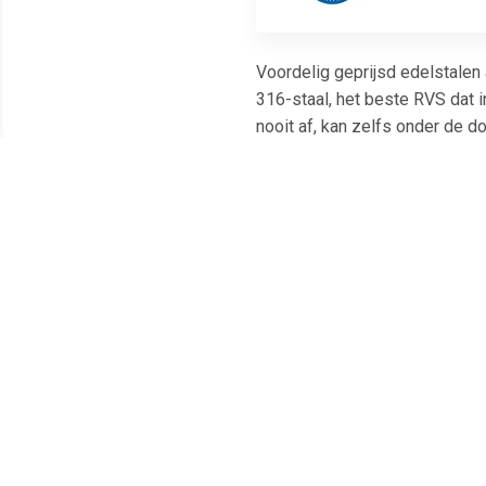
Voordelig geprijsd edelstalen 
316-staal, het beste RVS dat i
nooit af, kan zelfs onder de 
discrete opening met schroefdr
wordt door Urnwebshop.nl gele
Meest populaire producten