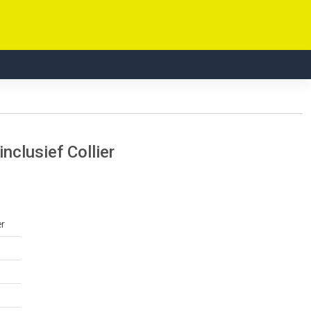
clusief Collier
er