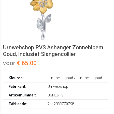
Urnwebshop RVS Ashanger Zonnebloem
Goud, inclusief Slangencollier
voor
€ 65.00
Kleuren:
glimmend goud / glimmend goud
Fabrikant:
Urnwebshop
Artikelnummer:
DSHE61G
EAN-code:
7442933770798