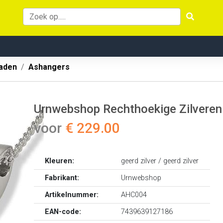
aden
Ashangers
Urnwebshop Rechthoekige Zilveren A
voor
€ 229.00
Kleuren:
geerd zilver / geerd zilver
Fabrikant:
Urnwebshop
Artikelnummer:
AHC004
EAN-code:
7439639127186