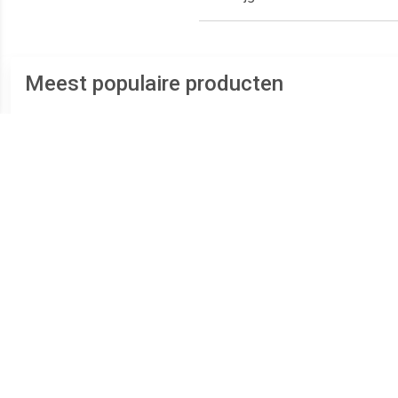
Meest populaire producten
€ 289.00
€ 239.00
Zilveren Duo Ashanger
Zilveren Ronde Duo
RV
voor 2: Hart Zirkonia
Ashanger Zirkonia,
inclusief Collier
inclusief Collier