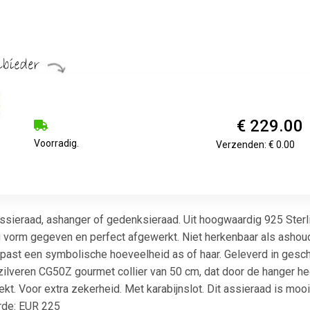
€ 229.00
Voorradig.
Verzenden: € 0.00
ssieraad, ashanger of gedenksieraad. Uit hoogwaardig 925 Sterli
ig vorm gegeven en perfect afgewerkt. Niet herkenbaar als ashoud
rin past een symbolische hoeveelheid as of haar. Geleverd in ge
g zilveren CG50Z gourmet collier van 50 cm, dat door de hanger h
ekt. Voor extra zekerheid. Met karabijnslot. Dit assieraad is moo
arde: EUR 225