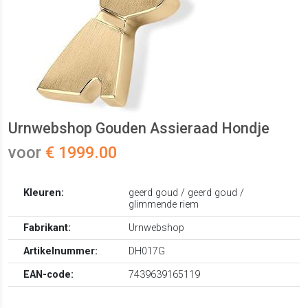
Urnwebshop Gouden Assieraad Hondje
voor
€ 1999.00
Kleuren:
geerd goud / geerd goud /
glimmende riem
Fabrikant:
Urnwebshop
Artikelnummer:
DH017G
EAN-code:
7439639165119