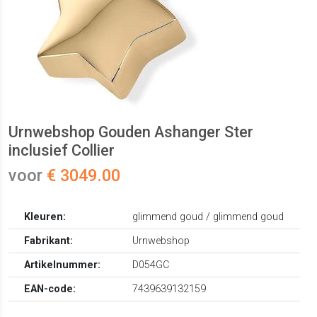
Urnwebshop Gouden Ashanger Ster
inclusief Collier
voor
€ 3049.00
Kleuren:
glimmend goud / glimmend goud
Fabrikant:
Urnwebshop
Artikelnummer:
D054GC
EAN-code:
7439639132159