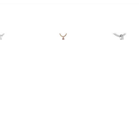
€ 59.00
€ 65.00
€ 65.
S Ashanger Bloem,
RVS Ashanger Rozentak
Assieraad Har
inclusief Collier
Rozegoud, inclusief
inclusief C
Slangencollier