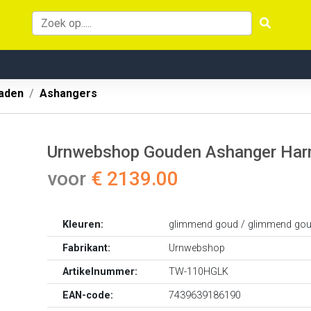
aden
Ashangers
Urnwebshop Gouden Ashanger Harm
voor
€ 2139.00
Kleuren:
glimmend goud / glimmend go
Fabrikant:
Urnwebshop
Artikelnummer:
TW-110HGLK
EAN-code:
7439639186190