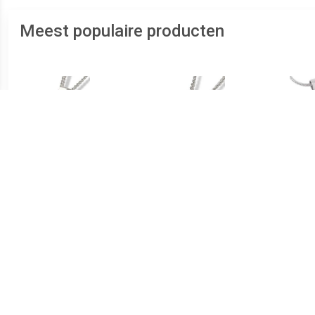
Meest populaire producten
€ 289.00
€ 239.00
Zilveren Duo Ashanger
Zilveren Ronde Duo
RV
voor 2: Hart Zirkonia
Ashanger Zirkonia,
inclusief Collier
inclusief Collier