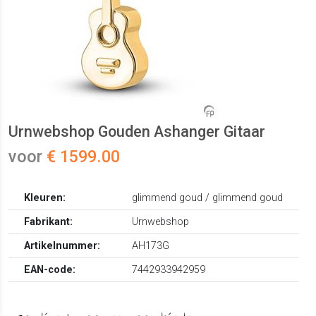
Urnwebshop Gouden Ashanger Gitaar
voor
€ 1599.00
Kleuren:
glimmend goud / glimmend goud
Fabrikant:
Urnwebshop
Artikelnummer:
AH173G
EAN-code:
7442933942959