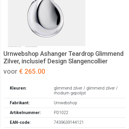
Urnwebshop Ashanger Teardrop Glimmend
Zilver, inclusief Design Slangencollier
voor
€ 265.00
Kleuren:
glimmend zilver / glimmend zilver /
rhodium gepolijst
Fabrikant:
Urnwebshop
Artikelnummer:
PD1022
EAN-code:
7439639144121