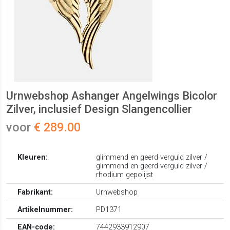
Urnwebshop Ashanger Angelwings Bicolor
Zilver, inclusief Design Slangencollier
voor
€ 289.00
Kleuren:
glimmend en geerd verguld zilver /
glimmend en geerd verguld zilver /
rhodium gepolijst
Fabrikant:
Urnwebshop
Artikelnummer:
PD1371
EAN-code:
7442933912907