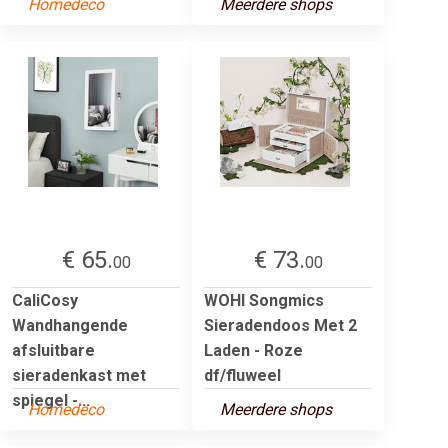
Homedeco
Meerdere shops
€ 65.
€ 73.
00
00
CaliCosy
WOHI Songmics
Wandhangende
Sieradendoos Met 2
afsluitbare
Laden - Roze
sieradenkast met
df/fluweel
spiegel -...
Homedeco
Meerdere shops