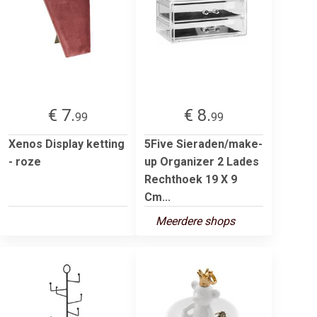
€ 7.
€ 8.
99
99
Xenos Display ketting
5Five Sieraden/make-
- roze
up Organizer 2 Lades
Rechthoek 19 X 9
Cm...
Meerdere shops