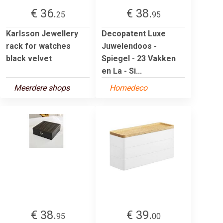
€ 36.
€ 38.
25
95
Karlsson Jewellery
Decopatent Luxe
rack for watches
Juwelendoos -
black velvet
Spiegel - 23 Vakken
en La - Si...
Meerdere shops
Homedeco
€ 38.
€ 39.
95
00