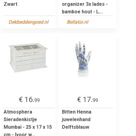
Zwart
organizer 3x lades -
bamboe hout - L...
Dekbeddengoed.nl
Bellatio.nl
€ 16.
€ 17.
99
99
Atmosphera
Bitten Henna
Sieradenkistje
juwelenhand
Mumbai - 25 x 17 x 15
Delftsblauw
cm - Ivoor w...