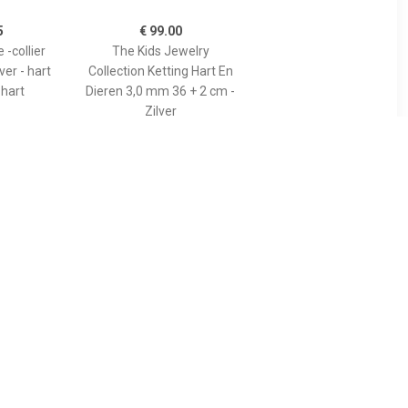
5
€ 99.00
-collier
The Kids Jewelry
ver - hart
Collection Ketting Hart En
 hart
Dieren 3,0 mm 36 + 2 cm -
Zilver
52
€ 29.90
g in 925
Lieveheersbeestje
zilver, voor
Halsketting Voor Meisjes
645866492,
In Sterling Zilver
R-RAINBOW