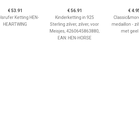
€ 53.91
€ 56.91
€ 4.9
lsrufer Ketting HEN-
Kinderketting in 925
Classic&more 
HEARTWING
Sterling zilver, zilver, voor
medaillon - zil
Meisjes, 4260645863880,
met geel
EAN: HEN-HORSE
€ 29.90
€ 64.35
€ 48.
5 Sterling Zilveren
Engelsrufer Kinderketting
Kinderkettin
lsketting Hart Voor
HEN-HEARTWING-G
Sterling zilver, 
Meisjes
Meisjes, 4260
EAN: HEN-STA