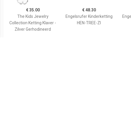
€ 35.00
€ 48.30
The Kids Jewelry
Engelsrufer Kinderketting
Enge
Collection Ketting Klaver -
HEN-TREE-ZI
Zilver Gerhodineerd
€ 29.67
€ 32.90
Engelsrufer Ketting HEN-
Kettingen Met
92
FLAMINGO
Konijnenhanger Voor
Ha
Meisjes