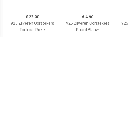
€ 23.90
€ 4.90
925 Zilveren Oorstekers
925 Zilveren Oorstekers
925 
Tortoise Roze
Paard Blauw
€ 25.90
€ 4.90
925 Zilveren Oorstekers
925 Zilveren Oorstekers
925 
Konijntje Blauw
Met Kikkermotief Blauw
Met