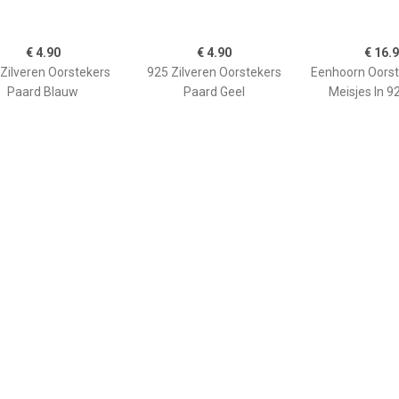
€ 4.90
€ 4.90
€ 16.
Zilveren Oorstekers
925 Zilveren Oorstekers
Eenhoorn Oorst
Paard Blauw
Paard Geel
Meisjes In 92
€ 9.90
€ 23.90
€ 9.9
Zilveren Oorstekers
925 Zilveren Oorstekers
925 Zilveren 
 Dolfijnmotief Roze
Konijntje Roze
Toversteen R