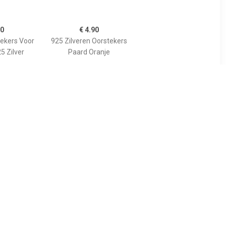
90
€ 4.90
ekers Voor
925 Zilveren Oorstekers
5 Zilver
Paard Oranje
0
€ 4.90
Oorknopjes
Oorstekers 925 Zilver
oze Roze
Paard Groen