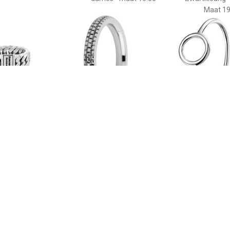
Maat 19
€ 129.00
€ 9.99
€ 9.9
n Small ring - 541-19
Melano friends sarah
The Jewelry Co
refined engraved ring -
Ring Rondje - Zi
zilverkleurig - dames -
17.2
Maat 16.00