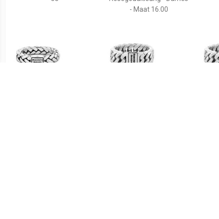
- Maat 16.00
€ 109.00
€ 129.00
George XS Ring Silver 810
Ring Chain Small Maat 16
Chai
zilver 541