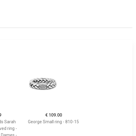
9
€ 109.00
ds Sarah
George Small ring - 810-15
ed ring -
- Dames -