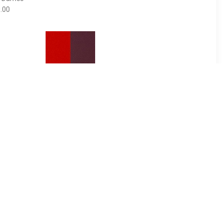
.00
9
€ 3.99
llection -
Les Georgettes Ringleertje
lver - Maat
- Orange Red/Rose Brown
5
- 12mm