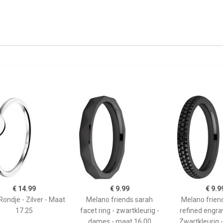
€ 14.99
€ 9.99
€ 9.9
Rondje - Zilver - Maat
Melano friends sarah
Melano frien
17.25
facet ring - zwartkleurig -
refined engrav
dames - maat 16.00
Zwartkleurig 