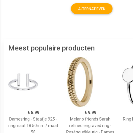
ALTERNATIEVEN
Meest populaire producten
€ 8.99
€ 9.99
Damesring - Staafje 925 -
Melano friends Sarah
Ring 
ringmaat 18.50mm / maat
refined engraved ring -
58
Roségoudkleurig - Dames