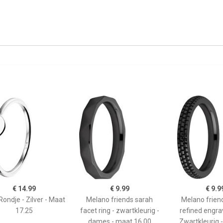
€ 14.99
€ 9.99
€ 9.9
Rondje - Zilver - Maat
Melano friends sarah
Melano frien
17.25
facet ring - zwartkleurig -
refined engrav
dames - maat 16.00
Zwartkleurig 