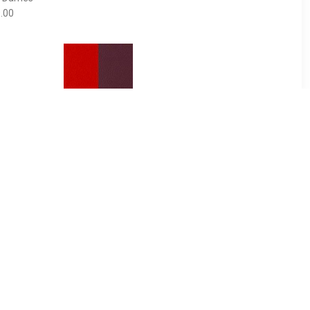
.00
9
€ 3.99
llection -
Les Georgettes Ringleertje
lver - Maat
- Orange Red/Rose Brown
5
- 12mm