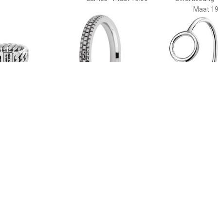
Maat 19
€ 129.00
€ 9.99
€ 9.9
n Small ring - 541-19
Melano friends sarah
The Jewelry Co
refined engraved ring -
Ring Rondje - Zi
zilverkleurig - dames -
17.2
Maat 16.00