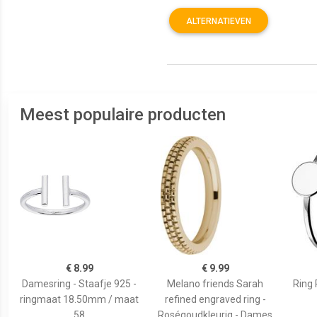
ALTERNATIEVEN
Meest populaire producten
€ 8.99
€ 9.99
Damesring - Staafje 925 -
Melano friends Sarah
Ring 
ringmaat 18.50mm / maat
refined engraved ring -
58
Roségoudkleurig - Dames