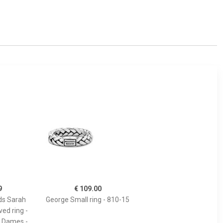
9
€ 109.00
ds Sarah
George Small ring - 810-15
ed ring -
- Dames -