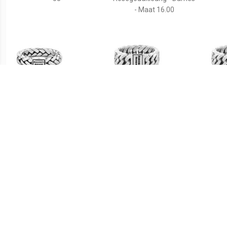
- Maat 16.00
€ 109.00
€ 129.00
George XS Ring Silver 810
Ring Chain Small Maat 16
Chai
zilver 541