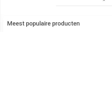
Meest populaire producten
€ 289.00
€ 239.00
Zilveren Duo Ashanger
Zilveren Ronde Duo
RV
voor 2: Hart Zirkonia
Ashanger Zirkonia,
inclusief Collier
inclusief Collier