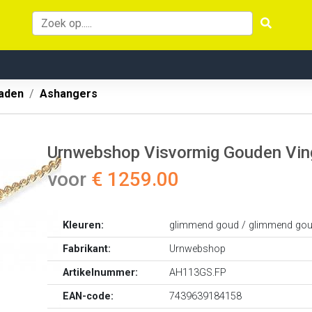
aden
Ashangers
Urnwebshop Visvormig Gouden Ving
voor
€ 1259.00
Kleuren:
glimmend goud / glimmend go
Fabrikant:
Urnwebshop
Artikelnummer:
AH113GS.FP
EAN-code:
7439639184158