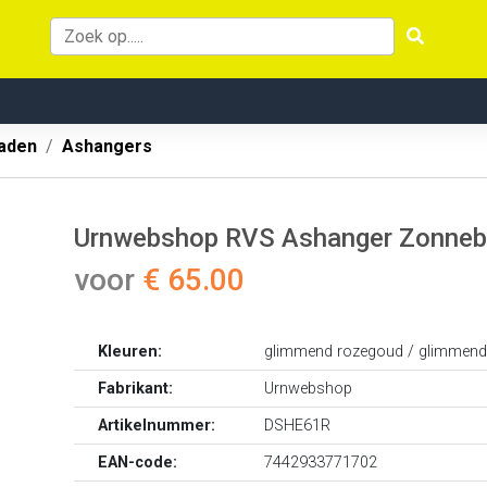
aden
Ashangers
Urnwebshop RVS Ashanger Zonneblo
voor
€ 65.00
Kleuren:
glimmend rozegoud / glimmend
Fabrikant:
Urnwebshop
Artikelnummer:
DSHE61R
EAN-code:
7442933771702