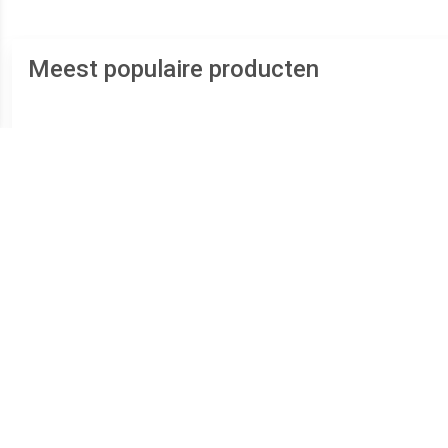
Meest populaire producten
€ 289.00
€ 239.00
Zilveren Duo Ashanger
Zilveren Ronde Duo
RV
voor 2: Hart Zirkonia
Ashanger Zirkonia,
inclusief Collier
inclusief Collier