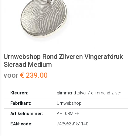
Urnwebshop Rond Zilveren Vingerafdruk
Sieraad Medium
voor
€ 239.00
Kleuren:
glimmend zilver / glimmend zilver
Fabrikant:
Urnwebshop
Artikelnummer:
AH108M.FP
EAN-code:
7439639181140