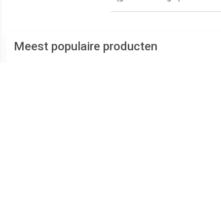
Meest populaire producten
€ 289.00
€ 239.00
Zilveren Duo Ashanger
Zilveren Ronde Duo
RV
voor 2: Hart Zirkonia
Ashanger Zirkonia,
inclusief Collier
inclusief Collier