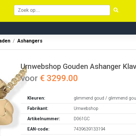
aden
Ashangers
Urnwebshop Gouden Ashanger Klaver 
voor
€ 3299.00
Kleuren:
glimmend goud / glimmend go
Fabrikant:
Urnwebshop
Artikelnummer:
D061GC
EAN-code:
7439639133194