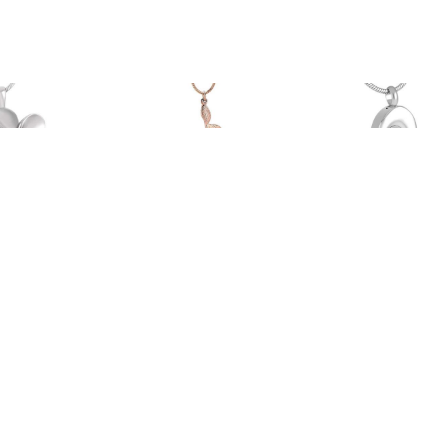
€ 59.00
€ 65.00
€ 65.
S Ashanger Bloem,
RVS Ashanger Rozentak
Assieraad Har
inclusief Collier
Rozegoud, inclusief
inclusief C
Slangencollier