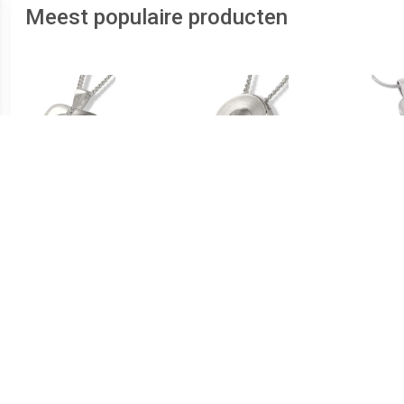
Meest populaire producten
€ 289.00
€ 239.00
Zilveren Duo Ashanger
Zilveren Ronde Duo
RV
voor 2: Hart Zirkonia
Ashanger Zirkonia,
inclusief Collier
inclusief Collier