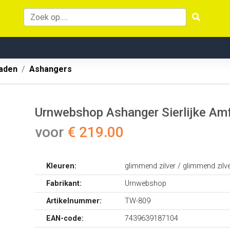
aden
Ashangers
Urnwebshop Ashanger Sierlijke Amf
voor
€ 219.00
Kleuren:
glimmend zilver / glimmend zilv
Fabrikant:
Urnwebshop
Artikelnummer:
TW-809
EAN-code:
7439639187104