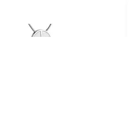
00
€ 65.00
t Hartje,
Assieraad Peace Teken,
ollier
inclusief Slangencollier